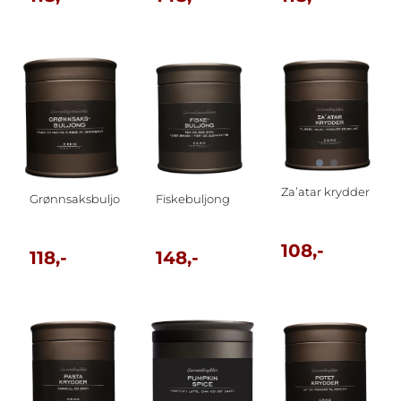
Za’atar krydder
Grønnsaksbuljong
Fiskebuljong
108,-
118,-
148,-