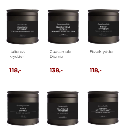
Italiensk
Guacamole
Fiskekrydder
krydder
Dipmix
118,-
138,-
118,-