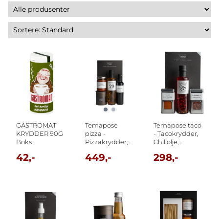
GASTROMAT
Temapose
Temapose taco
KRYDDER 90G
pizza -
- Tacokrydder,
Boks
Pizzakrydder,
Chiliolje,
Tapenade,
Guacamolekrydder
42,-
449,-
298,-
Balsamico
og taco ...
cream,
Pizzaolje ...