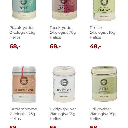
Pizzakrydder
Tacokrydder
Timian
Økologisk 26g
Økologisk 70g
Økologisk 10g
Helios
Helios
Helios
68,-
68,-
48,-
Kardemomme
Hvitløkspulver
Grillkrydder
Økologisk 23g
Økologisk 35g
Økologisk 95g
Helios
Helios
Helios
58,-
55,-
68,-