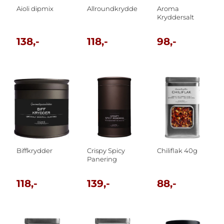
Aioli dipmix
Allroundkrydder
Aroma
Kryddersalt
138,-
118,-
98,-
Biffkrydder
Crispy Spicy
Chiliflak 40g
Panering
118,-
139,-
88,-