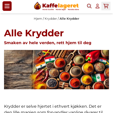
Hopp til innhold
Hjem
/
Krydder
/
Alle Krydder
Alle Krydder
Smaken av hele verden, rett hjem til deg
Krydder er selve hjertet i ethvert kjøkken. Det er
den lille magien som forvandler vanlige råvarer til