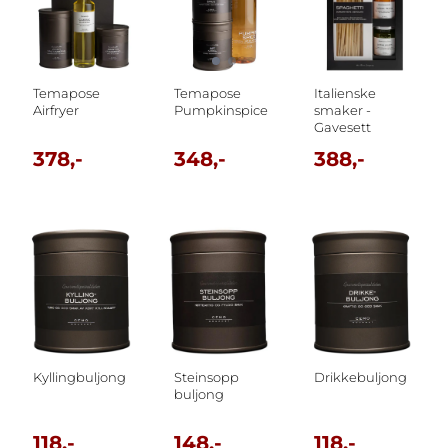
Temapose
Temapose
Italienske
Airfryer
Pumpkinspice
smaker -
Gavesett
378,-
348,-
388,-
Kyllingbuljong
Steinsopp
Drikkebuljong
buljong
118,-
148,-
118,-