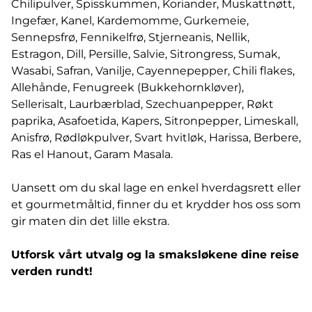
Chilipulver, Spisskummen, Koriander, Muskattnøtt,
Ingefær, Kanel, Kardemomme, Gurkemeie,
Sennepsfrø, Fennikelfrø, Stjerneanis, Nellik,
Estragon, Dill, Persille, Salvie, Sitrongress, Sumak,
Wasabi, Safran, Vanilje, Cayennepepper, Chili flakes,
Allehånde, Fenugreek (Bukkehornkløver),
Sellerisalt, Laurbærblad, Szechuanpepper, Røkt
paprika, Asafoetida, Kapers, Sitronpepper, Limeskall,
Anisfrø, Rødløkpulver, Svart hvitløk, Harissa, Berbere,
Ras el Hanout, Garam Masala.
Uansett om du skal lage en enkel hverdagsrett eller
et gourmetmåltid, finner du et krydder hos oss som
gir maten din det lille ekstra.
Utforsk vårt utvalg og la smaksløkene dine reise
verden rundt!