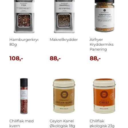
Hamburgerkrydder
Makrellkrydder
Airfryer
80g
Kryddermiks
Panering
108,-
88,-
88,-
Chiliflak med
Ceylon Kanel
Chiliflak
kvern
Økologisk 18g
økologisk 23g