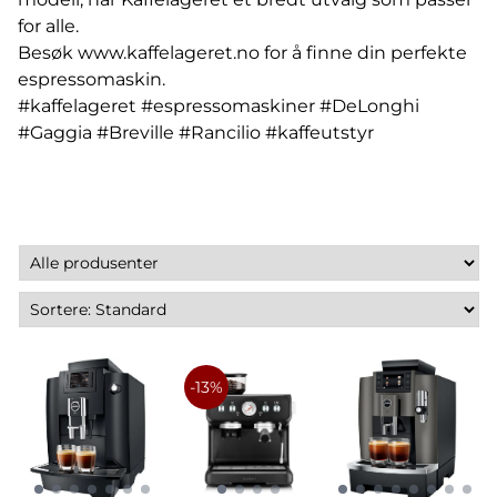
for alle.
Besøk
www.kaffelageret.no
for å finne din perfekte
espressomaskin.
#kaffelageret #espressomaskiner #DeLonghi
#Gaggia #Breville #Rancilio #kaffeutstyr
-13%