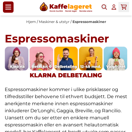
Hopp til innhold
Hjem
/
Maskiner & utstyr
/
Espressomaskiner
Espressomaskiner
Espressomaskiner kommer i ulike prisklasser og
tilfredsstiller behovene til ethvert budsjett. De mest
anerkjente merkene innen espressomaskiner
inkluderer De'Longhi, Gaggia, Breville, og Rancilio.
Uansett om du ser etter en enklere manuell
espressomaskin eller en avansert helautomatisk
modell, har Kaffelageret et bredt utvalg som passer