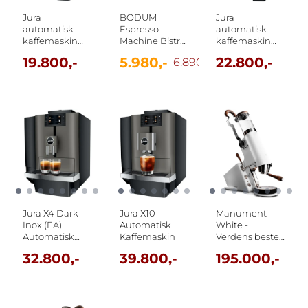
Jura
BODUM
Jura
automatisk
Espresso
automatisk
kaffemaskin
Machine Bistro
kaffemaskin
W4 Dark Inox
med
W8. 17 ulike
19.800,-
5.980,-
22.800,-
6.890,-
kaffekvern
kaffevarianter
Jura X4 Dark
Jura X10
Manument -
Inox (EA)
Automatisk
White -
Automatisk
Kaffemaskin
Verdens beste
Kaffemaskin
espressomaskin
32.800,-
39.800,-
195.000,-