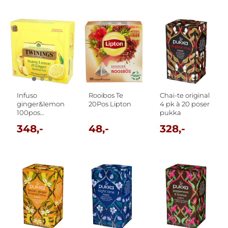
Infuso
Rooibos Te
Chai-te original
ginger&lemon
20Pos Lipton
4 pk à 20 poser
100pos
pukka
twinings
348,-
48,-
328,-
(Sunny Lemon
& Ginger)