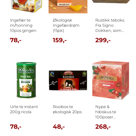
Ingefær te
Økologisk
Rustikk teboks.
m/honning
Ingefærdrøm
Fra Signo
10pos gingen
(15pk)
Dokken, som
støtter døve og
78,-
159,-
299,-
blinde.
Urte te instant
Rooibos te
Nype &
200g ricola
økologisk 20ps
hibiskus te
100poser
twinings
78,-
48,-
268,-