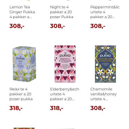
Lemon Tea
Night te 4
Peppermint&licorice
Ginger Pukka
pakker a 20
urtete 4
4 pakker a
poser Pukka
pakker a 20
20poser
poser pukka
308,-
308,-
308,-
Relax te 4
Elderberry&echinacea
Chamomile
pakker a 20
urtete 4
vanilla&honey
poser pukka
pakker a 20
urtete 4
poser pukka
pakker a 20
318,-
318,-
308,-
poser