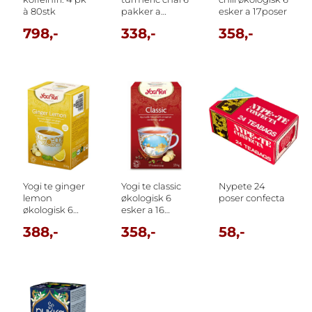
à 80stk
pakker a
esker a 17poser
17poser
798,-
338,-
358,-
Yogi te ginger
Yogi te classic
Nypete 24
lemon
økologisk 6
poser confecta
økologisk 6
esker a 16
esker a 17
poser
388,-
358,-
58,-
poser