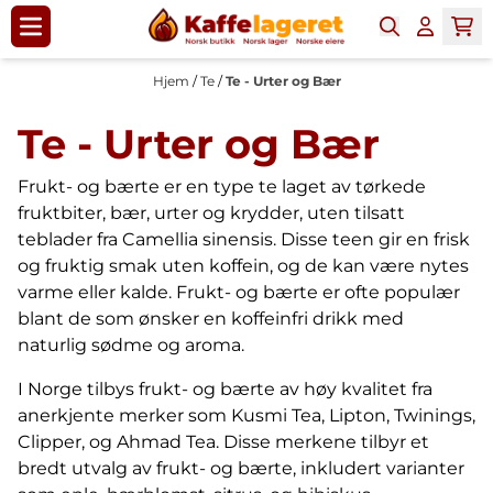
Hopp til innhold
Hjem
/
Te
/
Te - Urter og Bær
Te - Urter og Bær
Frukt- og bærte er en type te laget av tørkede
fruktbiter, bær, urter og krydder, uten tilsatt
teblader fra Camellia sinensis. Disse teen gir en frisk
og fruktig smak uten koffein, og de kan være nytes
varme eller kalde. Frukt- og bærte er ofte populær
blant de som ønsker en koffeinfri drikk med
naturlig sødme og aroma.
I Norge tilbys frukt- og bærte av høy kvalitet fra
anerkjente merker som Kusmi Tea, Lipton, Twinings,
Clipper, og Ahmad Tea. Disse merkene tilbyr et
bredt utvalg av frukt- og bærte, inkludert varianter