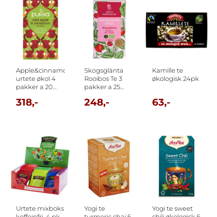
Apple&cinnamon
Skogsglänta
Kamille te
urtete økol 4
Rooibos Te 3
økologisk 24pk
pakker a 20
pakker a 25
poser pukka
poser Arvid
318,-
248,-
63,-
Nordquist
Urtete mixboks
Yogi te
Yogi te sweet
koffeinfri. 4 pk
turmeric chai 6
chili økologisk 6