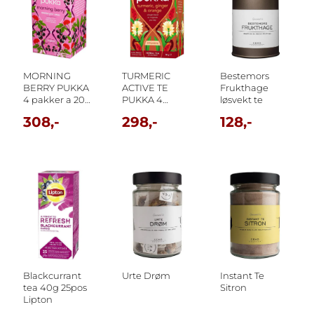
MORNING
TURMERIC
Bestemors
BERRY PUKKA
ACTIVE TE
Frukthage
4 pakker a 20
PUKKA 4
løsvekt te
poser
pakker a 20
308,-
298,-
128,-
poser
Blackcurrant
Urte Drøm
Instant Te
tea 40g 25pos
Sitron
Lipton