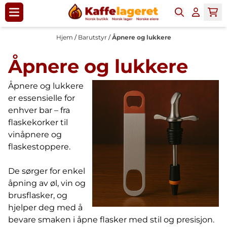
Hopp til innhold
Hjem
/
Barutstyr
/
Åpnere og lukkere
Åpnere og lukkere
Åpnere og lukkere
er essensielle for
enhver bar – fra
flaskekorker til
vinåpnere og
flaskestoppere.
De sørger for enkel
åpning av øl, vin og
brusflasker, og
hjelper deg med å
bevare smaken i åpne flasker med stil og presisjon.