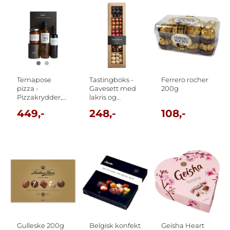
Temapose
Tastingboks -
Ferrero rocher
pizza -
Gavesett med
200g
Pizzakrydder,
lakris og
Tapenade,
sjokolade
449,-
248,-
108,-
Balsamico
cream,
Pizzaolje ...
Gulleske 200g
Belgisk konfekt
Geisha Heart