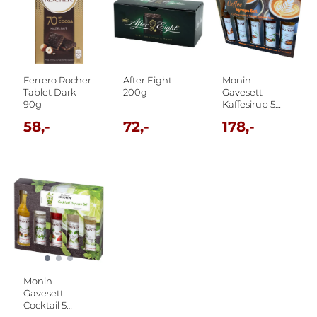
Ferrero Rocher
After Eight
Monin
Tablet Dark
200g
Gavesett
90g
Kaffesirup 5
flasker x 50ml.
58,-
72,-
178,-
Monin
Gavesett
Cocktail 5