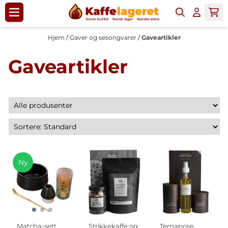
Hopp til innhold
Hjem
/
Gaver og sesongvarer
/
Gaveartikler
Gaveartikler
Ny
Matcha-sett
Strikkekaffe og
Temapose