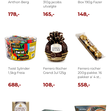
Anthon Berg
310g jacobs
Box 190g Fazer
utvalgte
178,-
165,-
148,-
Twist Sylinder
Ferrero Rocher
Ferrero rocher
1,5kg Freia
Grand Jul 125g
200g pakke. 16
pakker a' 4 stk.
kuler. 3,2kg
688,-
108,-
558,-