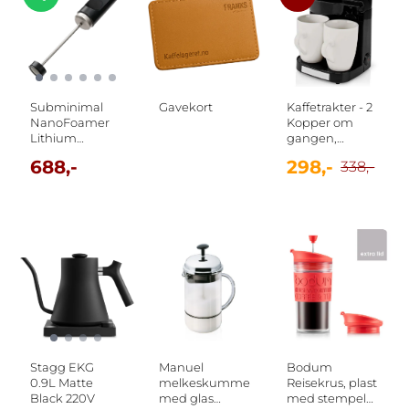
Subminimal
Gavekort
Kaffetrakter - 2
NanoFoamer
Kopper om
Lithium
gangen,
(OPPLADBAR)
nylonfilter
688,-
298,-
338,-
Stagg EKG
Manuel
Bodum
0.9L Matte
melkeskummer
Reisekrus, plast
Black 220V
med glas
med stempel