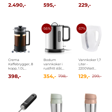
håndtak, 0.25 l
og ekstra lokk,
2.490,-
595,-
229,-
Bodum
0.35L Rød
-56%
-57%
Crema
Bodum
Vannkoker 1,7
Kaffebrygger, 8
vannkoker i
Liter -
kopp, 1.0L
rustfritt stål,
2200Watt
Bodum
matt, 1,0 l
Trådløs
398,-
354,-
129,-
798,-
299,-
Bodum