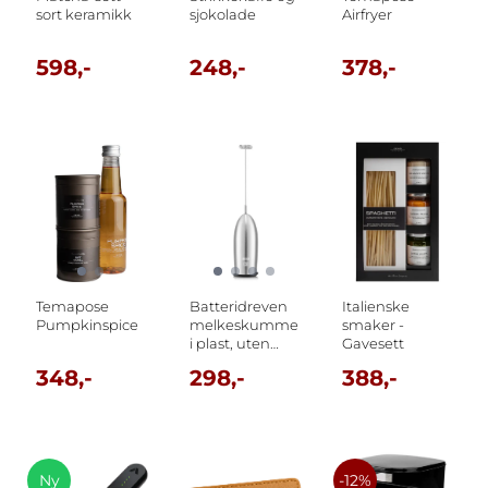
sort keramikk
sjokolade
Airfryer
598,-
248,-
378,-
Temapose
Batteridreven
Italienske
Pumpkinspice
melkeskummer
smaker -
i plast, uten
Gavesett
batteri, Sølv
348,-
298,-
388,-
Ny
-12%