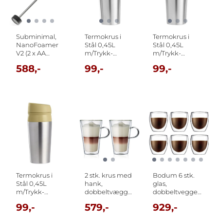
Subminimal,
Termokrus i
Termokrus i
NanoFoamer
Stål 0,45L
Stål 0,45L
V2 (2 x AA
m/Trykk-
m/Trykk-
Batteri)
knapp - 74035
knapp - 74035
588,-
99,-
99,-
Grønn
Brun
Termokrus i
2 stk. krus med
Bodum 6 stk.
Stål 0,45L
hank,
glas,
m/Trykk-
dobbeltvægget
dobbeltvegget
knapp - 74035
0.4 l Bodum
0.25 l
99,-
579,-
929,-
Gul