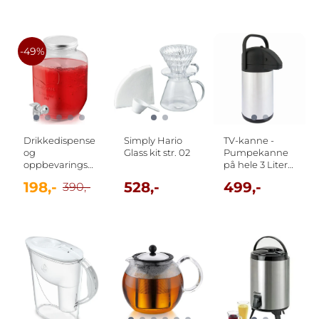
-49%
Drikkedispenser
Simply Hario
TV-kanne -
og
Glass kit str. 02
Pumpekanne
oppbevaringskrukke
på hele 3 Liter -
i glass med
Maku Kitchen
198,-
528,-
499,-
390,-
tappekran 4
Life
Liter