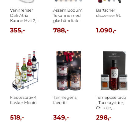
Vannrenser
Assam Bodum
Bartscher
Dafi Atria
Tekanne med
dispenser 9L
Kanne Hvit 2,4
glashåndtak
liter
og stålfilter, 1.5 l
355,-
788,-
1.090,-
Flaskestativ 4
Tannlegens
Temapose taco
flasker Monin
favoritt
- Tacokrydder,
Chiliolje,
Guacamolekrydder
518,-
349,-
298,-
og taco ...