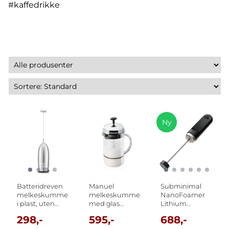
#kaffedrikke
Ny
Batteridreven
Manuel
Subminimal
melkeskummer
melkeskummer
NanoFoamer
i plast, uten
med glas
Lithium
batteri, Sølv
håndtak, 0.25 l
(OPPLADBAR)
298,-
595,-
688,-
Bodum