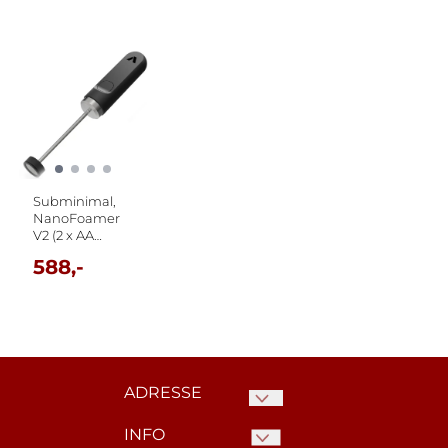
Subminimal,
NanoFoamer
V2 (2 x AA
Batteri)
588,-
ADRESSE
INFO
Kaffelageret.no c/o Norske