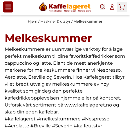
Hopp til innhold
Hjem
/
Maskiner & utstyr
/
Melkeskummer
Melkeskummer
Melkeskummere er uunnværlige verktøy for å lage
perfekt melkeskum til dine favorittkaffedrikker som
cappuccino og latte. Blant de mest anerkjente
merkene for melkeskummere finner vi Nespresso,
Aerolatte, Breville og Severin. Hos Kaffelageret tilbyr
vi et bredt utvalg av melkeskummere av høy
kvalitet som gir deg den perfekte
kaffedrikkeopplevelsen hjemme eller på kontoret.
Utforsk vårt sortiment på
www.kaffelageret.no
og
skap din egen kaffebar.
#kaffelageret #melkeskummere #Nespresso
#Aerolatte #Breville #Severin #kaffeutstyr