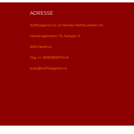
ADRESSE
Kaffelageret.no c/o Norske Nettbutikker AS
Hardangerveien 74. Seksjon 5
5224 Nesttun
Org. nr. 999528597MVA
post@kaffelageret.no