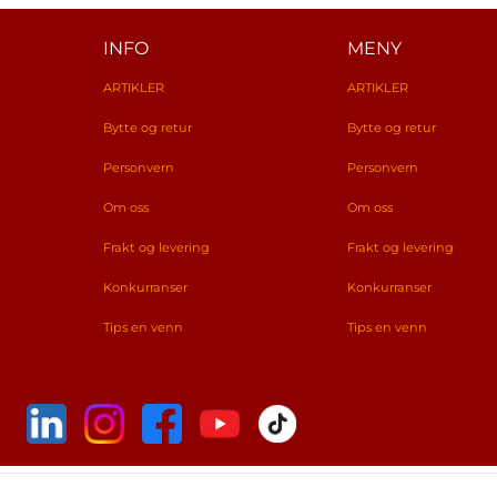
INFO
MENY
ARTIKLER
ARTIKLER
Bytte og retur
Bytte og retur
Personvern
Personvern
Om oss
Om oss
Frakt og levering
Frakt og levering
Konkurranser
Konkurranser
Tips en venn
Tips en venn