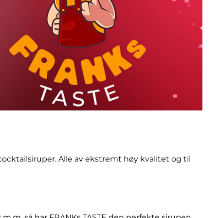
ktailsiruper. Alle av ekstremt høy kvalitet og til
rter m.m. så har FRANKs TASTE den perfekte sirupen