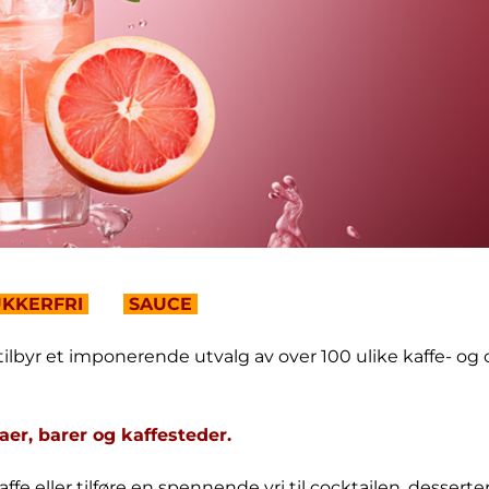
KKERFRI
SAUCE
yr et imponerende utvalg av over 100 ulike kaffe- og coc
aer, barer og kaffesteder.
ffe eller tilføre en spennende vri til cocktailen, desse