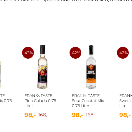
-42%
-42%
-42%
TE -
FRANKs TASTE -
FRANKs TASTE -
FRANK
ix 0,75
Pina Colada 0,75
Sour Cocktail Mix
Sweet 
Liter
0,75 Liter
Liter
98,-
98,-
98,-
-
168,-
168,-