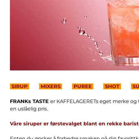
SIRUP
MIXERS
PUREE
SHOT
SU
FRANKs TASTE
er KAFFELAGERETs eget merke og tilb
en uslåelig pris.
Våre siruper er førstevalget blant en rekke barist
Enten du ønsker å forbedre smaken på din favorittka