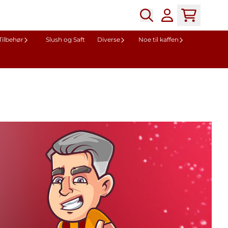
Tilbehør
Slush og Saft
Diverse
Noe til kaffen