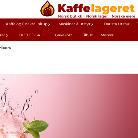
Kaffe og Cocktail sirup
Maskiner & utstyr
Barista Utstyr
rer
OUTLET-SALG
Gavekort
Tilbud
Merker
Mixers