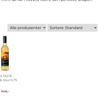
s TASTE -
& Sour 0,75
168,-