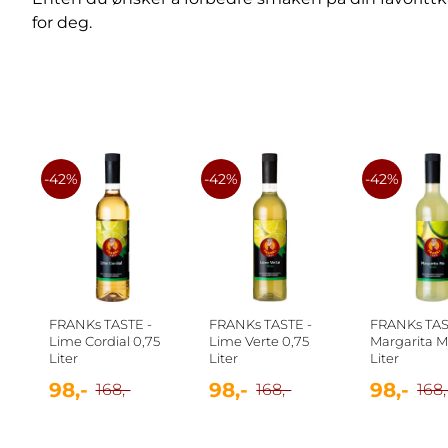
for deg.
-42%
-42%
-42%
FRANKs TASTE -
FRANKs TASTE -
FRANKs TAS
Lime Cordial 0,75
Lime Verte 0,75
Margarita M
Liter
Liter
Liter
98,-
98,-
98,-
168,-
168,-
168,