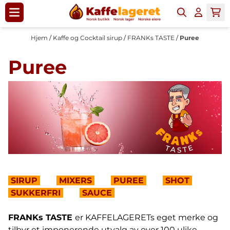
Hopp til innhold
Hjem
/
Kaffe og Cocktail sirup
/
FRANKs TASTE
/
Puree
Puree
SIRUP
MIXERS
PUREE
SHOT
SUKKERFRI
SAUCE
FRANKs TASTE
er KAFFELAGERETs eget merke og
tilbyr et imponerende utvalg av over 100 ulike