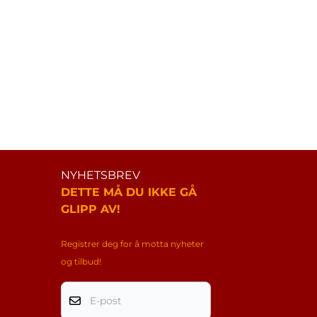
NYHETSBREV
DETTE MÅ DU IKKE GÅ
GLIPP AV!
Registrer deg for å motta nyheter
og tilbud!
E-post