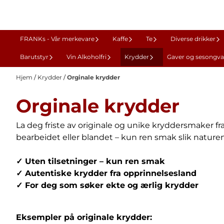
Hopp til innhold
FRANKs - Vår merkevare
Kaffe
Te
Diverse drikker
Barutstyr
Vin Alkoholfri
Krydder
Gaver og sesongva
Hjem
/
Krydder
/
Orginale krydder
Orginale krydder
La deg friste av originale og unike kryddersmaker fr
bearbeidet eller blandet – kun ren smak slik nature
✓ Uten tilsetninger – kun ren smak
✓ Autentiske krydder fra opprinnelsesland
✓ For deg som søker ekte og ærlig krydder
Eksempler på originale krydder: