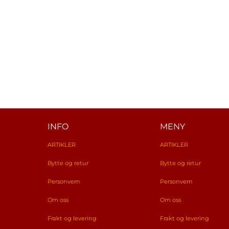
INFO
MENY
ARTIKLER
ARTIKLER
Bytte og retur
Bytte og retur
Personvern
Personvern
Om oss
Om oss
Frakt og levering
Frakt og levering