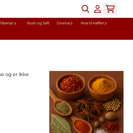
Tilbehør
Slush og Saft
Diverse
Noe til kaffen
se og er ikke