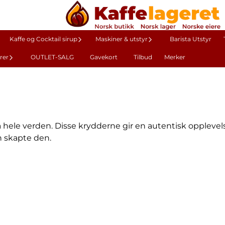
Kaffe og Cocktail sirup
Maskiner & utstyr
Barista Utstyr
rer
OUTLET-SALG
Gavekort
Tilbud
Merker
a hele verden. Disse krydderne gir en autentisk opplevel
n skapte den.