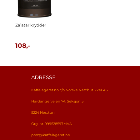
Za’atar krydder
108,-
ADRESSE
Kaffelageret.no c/o Norske Nettbutikker AS
Hardangerveien 74. Seksjon 5
5224 Nesttun
Org. nr. 999528597MVA
post@kaffelageret.no