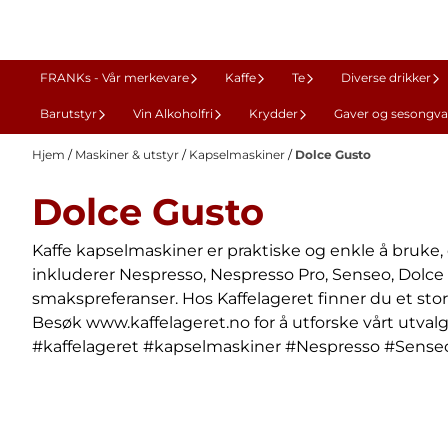
Hopp til innhold
FRANKs - Vår merkevare
Kaffe
Te
Diverse drikker
Barutstyr
Vin Alkoholfri
Krydder
Gaver og sesongva
Hjem
/
Maskiner & utstyr
/
Kapselmaskiner
/
Dolce Gusto
Dolce Gusto
Kaffe kapselmaskiner er praktiske og enkle å bruke
inkluderer Nespresso, Nespresso Pro, Senseo, Dolce G
smakspreferanser. Hos Kaffelageret finner du et stort
Besøk
www.kaffelageret.no
for å utforske vårt utvalg
#kaffelageret #kapselmaskiner #Nespresso #Sens