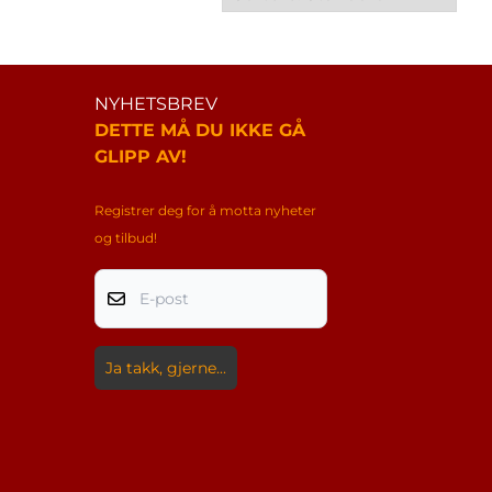
NYHETSBREV
DETTE MÅ DU IKKE GÅ
GLIPP AV!
Registrer deg for å motta nyheter
og tilbud!
E-post
Ja takk, gjerne...