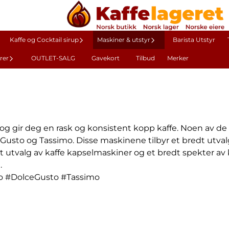
Kaffe og Cocktail sirup
Maskiner & utstyr
Barista Utstyr
rer
OUTLET-SALG
Gavekort
Tilbud
Merker
, og gir deg en rask og konsistent kopp kaffe. Noen av 
usto og Tassimo. Disse maskinene tilbyr et bredt utvalg a
 utvalg av kaffe kapselmaskiner og et bredt spekter av ka
.
eo #DolceGusto #Tassimo