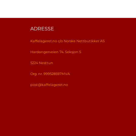
ADRESSE
Kaffelageret.no c/o Norske Nettbutikker AS
Hardangerveien 74. Seksjon 5
5224 Nesttun
Org. nr. 999528597MVA
post@kaffelageret.no