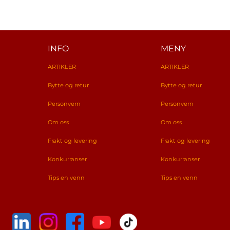
INFO
MENY
ARTIKLER
ARTIKLER
Bytte og retur
Bytte og retur
Personvern
Personvern
Om oss
Om oss
Frakt og levering
Frakt og levering
Konkurranser
Konkurranser
Tips en venn
Tips en venn