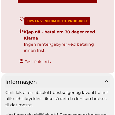
TIPS EN VENN OM DETTE PRODUKTET
Kjøp nå - betal om 30 dager med
Klarna
Ingen renter/gebyrer ved betaling
innen frist.
Fast fraktpris
Informasjon
Chiliflak er en absolutt bestselger og favoritt blant
ulike chilikrydder – ikke så rart da den kan brukes
til det meste.
Her finner du chiliflak på 1-3 mm som er knust og