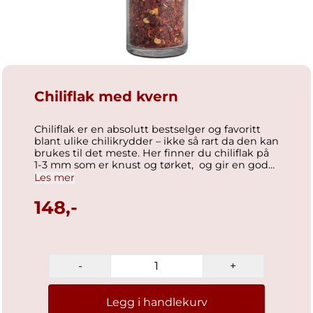
Chiliflak med kvern
Chiliflak er en absolutt bestselger og favoritt
blant ulike chilikrydder – ikke så rart da den kan
brukes til det meste. Her finner du chiliflak på
1-3 mm som er knust og tørket, og gir en god
smak og lukt. Styrke 15.000 – 30.000 SHU.
Les mer
Ønsker du chilien malt eller som hele flak? Her
kan du velge – kvernen kan skrus av og vips har
148,-
du flakene tilgjengelig. Chiliflak gir det
perfekte «piffen» til retten din. Knallgod på
pizza, saus, gryteretter, pasta og på sandwicher.
Ingredienser: Chili. Nettovekt 75g.
-
+
Legg i handlekurv