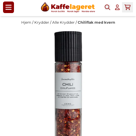
Hopp til innhold
Hjem
/
Krydder
/
Alle Krydder
/
Chiliflak med kvern