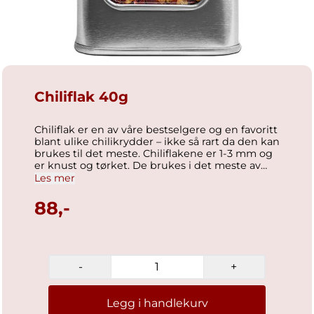
Chiliflak 40g
Chiliflak er en av våre bestselgere og en favoritt
blant ulike chilikrydder – ikke så rart da den kan
brukes til det meste. Chiliflakene er 1-3 mm og
er knust og tørket. De brukes i det meste av
matlaging, og gir en sterk, brent smak og lukt.
Les mer
Våre chiliflak gir det perfekte piffen og passer
perfekt på pizza, i saus, gryteretter, pasta og på
88,-
sandwicher. Ingredienser: Chili. Nettovekt: 40g
-
+
Legg i handlekurv