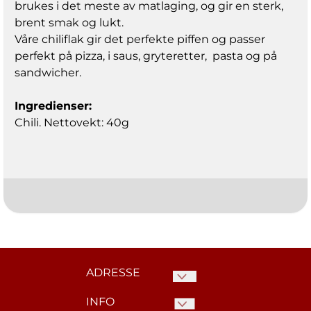
brukes i det meste av matlaging, og gir en sterk,
brent smak og lukt.
Våre chiliflak gir det perfekte piffen og passer
perfekt på pizza, i saus, gryteretter, pasta og på
sandwicher.
Ingredienser:
Chili. Nettovekt: 40g
ADRESSE
INFO
Kaffelageret.no c/o Norske