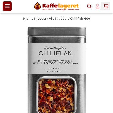
Hopp til innhold
Hjem
/
Krydder
/
Alle Krydder
/
Chiliflak 40g