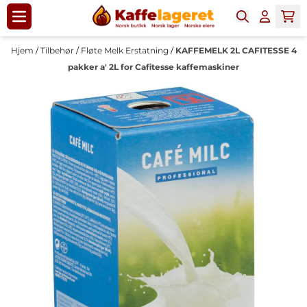
Hopp til innhold
Hjem
/
Tilbehør
/
Fløte Melk Erstatning
/
KAFFEMELK 2L CAFITESSE 4
pakker a' 2L for Cafitesse kaffemaskiner