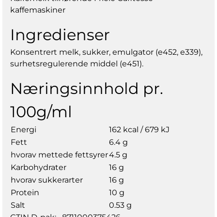
kaffemaskiner
Ingredienser
Konsentrert melk, sukker, emulgator (e452, e339),
surhetsregulerende middel (e451).
Næringsinnhold pr.
100g/ml
Energi
162 kcal / 679 kJ
Fett
6.4 g
hvorav mettede fettsyrer
4.5 g
Karbohydrater
16 g
hvorav sukkerarter
16 g
Protein
10 g
Salt
0.53 g