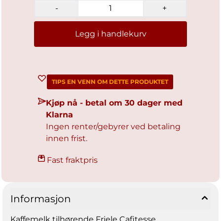
-
+
Legg i handlekurv
TIPS EN VENN OM DETTE PRODUKTET
Kjøp nå - betal om 30 dager med
Klarna
Ingen renter/gebyrer ved betaling
innen frist.
Fast fraktpris
Informasjon
Kaffemelk tilhørende Friele Cafitesse