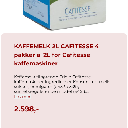
KAFFEMELK 2L CAFITESSE 4
pakker a' 2L for Cafitesse
kaffemaskiner
Kaffemelk tilhørende Friele Cafitesse
kaffemaskiner Ingredienser Konsentrert melk,
sukker, emulgator (e452, e339),
surhetsregulerende middel (e451).
Næringsinnhold pr. 100g/ml Energi 162 kcal /
Les mer
679 kJ Fett 6.4 g hvorav mettede fettsyrer 4.5 g
Karbohydrater 16 g hvorav sukkerarter 16 g
2.598,-
Protein 10 g Salt 0.53 g GTIN D-pak:
8711000375426 GTIN F-pak: 8711000375419