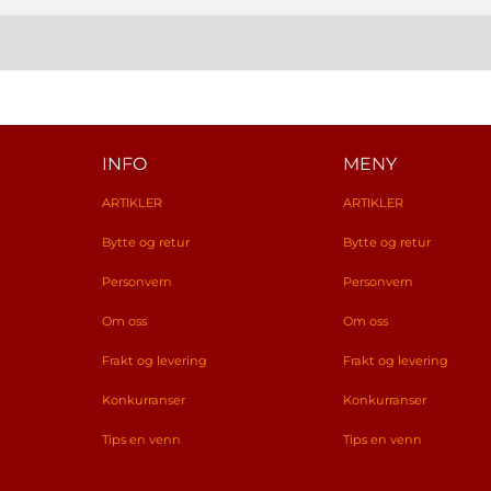
INFO
MENY
ARTIKLER
ARTIKLER
Bytte og retur
Bytte og retur
Personvern
Personvern
Om oss
Om oss
Frakt og levering
Frakt og levering
Konkurranser
Konkurranser
Tips en venn
Tips en venn