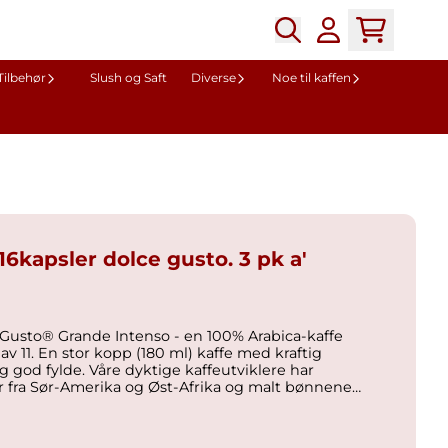
Tilbehør
Slush og Saft
Diverse
Noe til kaffen
16kapsler dolce gusto. 3 pk a'
usto® Grande Intenso - en 100% Arabica-kaffe
av 11. En stor kopp (180 ml) kaffe med kraftig
g god fylde. Våre dyktige kaffeutviklere har
 fra Sør-Amerika og Øst-Afrika og malt bønnene
r å skape den rike smaken til NESCAFÉ® Dolce
ak:
7613287162298 GTIN F-pak: 7613287162281 Produksjonsland: Storbritannia