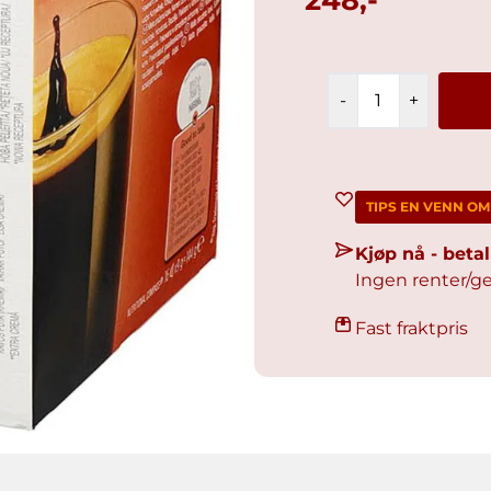
-
+
TIPS EN VENN O
Kjøp nå - bet
Ingen renter/ge
Fast fraktpris