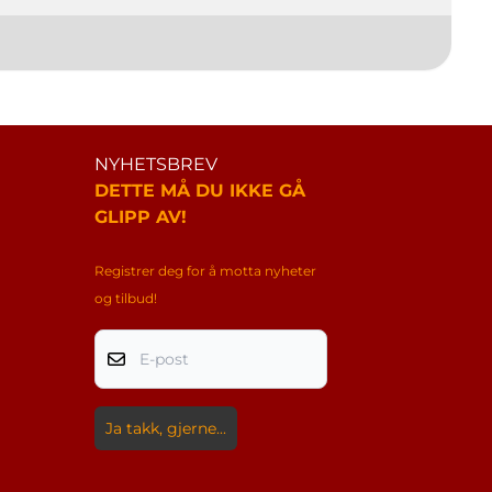
NYHETSBREV
DETTE MÅ DU IKKE GÅ
GLIPP AV!
Registrer deg for å motta nyheter
og tilbud!
E-post
Ja takk, gjerne...