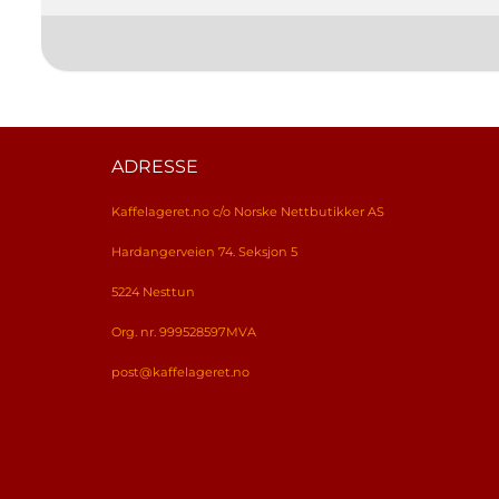
ADRESSE
Kaffelageret.no c/o Norske Nettbutikker AS
Hardangerveien 74. Seksjon 5
5224 Nesttun
Org. nr. 999528597MVA
post@kaffelageret.no