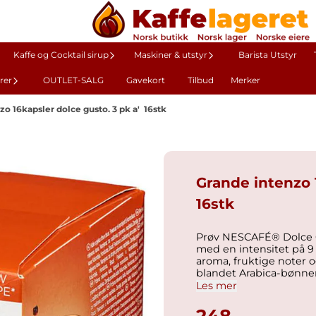
Kaffe og Cocktail sirup
Maskiner & utstyr
Barista Utstyr
rer
OUTLET-SALG
Gavekort
Tilbud
Merker
o 16kapsler dolce gusto. 3 pk a' 16stk
Grande intenzo 
16stk
Prøv NESCAFÉ® Dolce G
med en intensitet på 9 
aroma, fruktige noter o
blandet Arabica-bønner
på en spesiell måte fo
Les mer
Gusto® Grande Intenso. Generell informasjon GTIN D-p
248,-