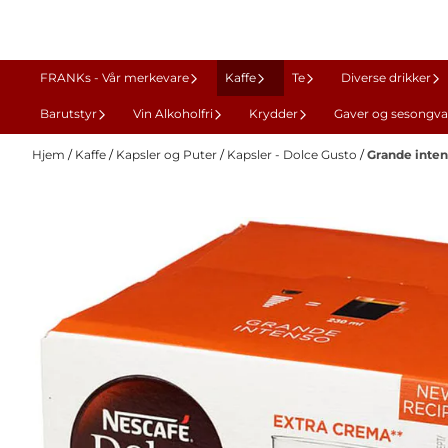
Hopp til innhold
FRANKs - Vår merkevare
Kaffe
Te
Diverse drikker
Barutstyr
Vin Alkoholfri
Krydder
Gaver og sesongva
Hjem
/
Kaffe
/
Kapsler og Puter
/
Kapsler - Dolce Gusto
/
Grande intenz