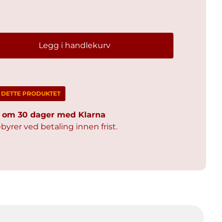
Legg i handlekurv
M DETTE PRODUKTET
al om 30 dager med Klarna
byrer ved betaling innen frist.