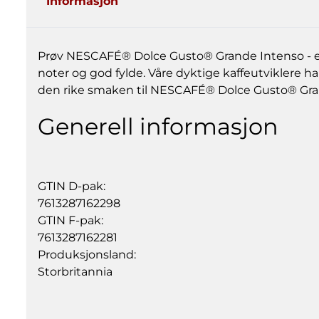
Informasjon
Prøv NESCAFÉ® Dolce Gusto® Grande Intenso - en 1
noter og god fylde. Våre dyktige kaffeutviklere h
den rike smaken til NESCAFÉ® Dolce Gusto® Gra
Generell informasjon
GTIN D-pak:
7613287162298
GTIN F-pak:
7613287162281
Produksjonsland:
Storbritannia