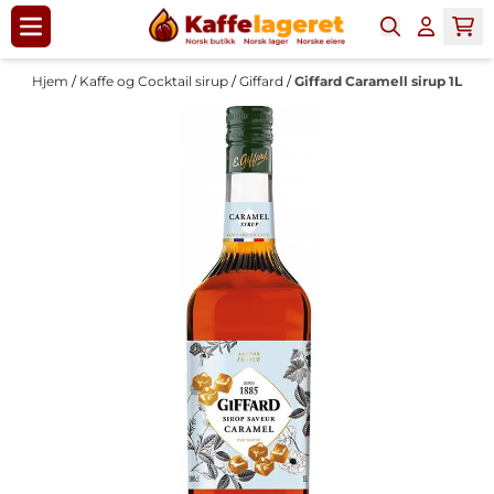
Hopp til innhold
Hjem
/
Kaffe og Cocktail sirup
/
Giffard
/
Giffard Caramell sirup 1L