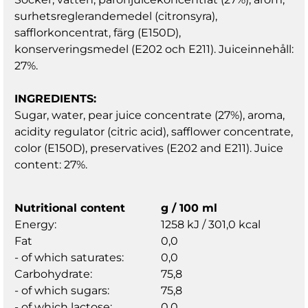
surhetsreglerandemedel (citronsyra),
safflorkoncentrat, färg (E150D),
konserveringsmedel (E202 och E211). Juiceinnehåll:
27%.
INGREDIENTS:
Sugar, water, pear juice concentrate (27%), aroma,
acidity regulator (citric acid), safflower concentrate,
color (E150D), preservatives (E202 and E211). Juice
content: 27%.
Nutritional content
g / 100 ml
Energy:
1258 kJ / 301,0 kcal
Fat
0,0
- of which saturates:
0,0
Carbohydrate:
75,8
- of which sugars:
75,8
- of which lactose:
0,0