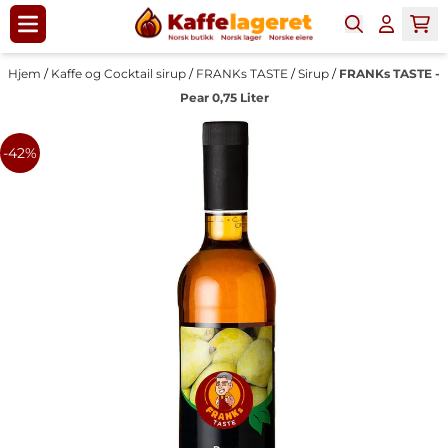
Hopp til innhold
Hjem
/
Kaffe og Cocktail sirup
/
FRANKs TASTE
/
Sirup
/
FRANKs TASTE -
Pear 0,75 Liter
-42%