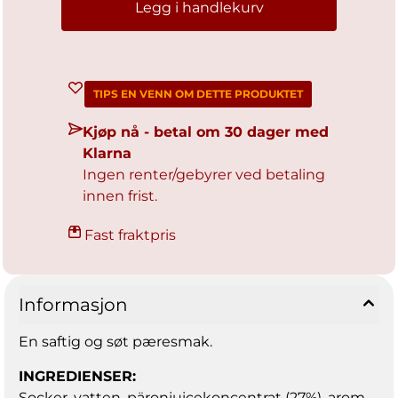
Legg i handlekurv
TIPS EN VENN OM DETTE PRODUKTET
Kjøp nå - betal om 30 dager med
Klarna
Ingen renter/gebyrer ved betaling
innen frist.
Fast fraktpris
Informasjon
En saftig og søt pæresmak.
INGREDIENSER:
Socker, vatten, päronjuicekoncentrat (27%), arom,