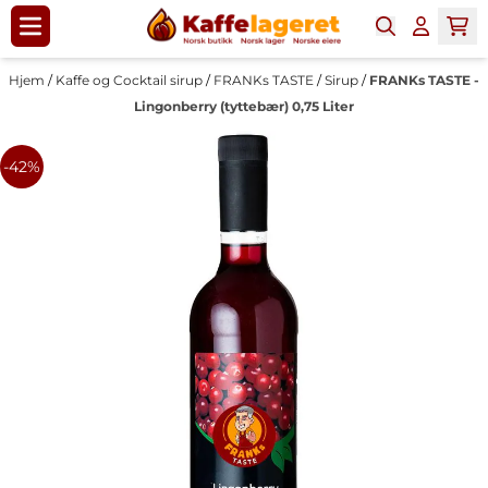
Hopp til innhold
Hjem
/
Kaffe og Cocktail sirup
/
FRANKs TASTE
/
Sirup
/
FRANKs TASTE -
Lingonberry (tyttebær) 0,75 Liter
-42%