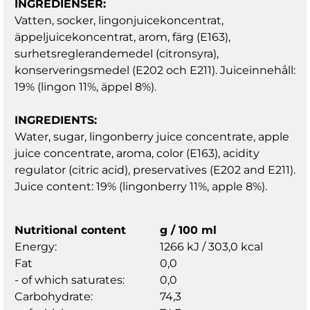
INGREDIENSER:
Vatten, socker, lingonjuicekoncentrat,
äppeljuicekoncentrat, arom, färg (E163),
surhetsreglerandemedel (citronsyra),
konserveringsmedel (E202 och E211). Juiceinnehåll:
19% (lingon 11%, äppel 8%).
INGREDIENTS:
Water, sugar, lingonberry juice concentrate, apple
juice concentrate, aroma, color (E163), acidity
regulator (citric acid), preservatives (E202 and E211).
Juice content: 19% (lingonberry 11%, apple 8%).
Nutritional content
g / 100 ml
Energy:
1266 kJ / 303,0 kcal
Fat
0,0
- of which saturates:
0,0
Carbohydrate:
74,3