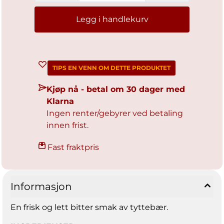
74,3 - of which sugars: 74,3 - of which lactose:
0,0 Protein: 0,1 Salt: 0,0
Legg i handlekurv
TIPS EN VENN OM DETTE PRODUKTET
Kjøp nå - betal om 30 dager med
Klarna
Ingen renter/gebyrer ved betaling
innen frist.
Fast fraktpris
Informasjon
En frisk og lett bitter smak av tyttebær.