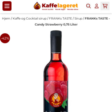
Hopp til innhold
Hjem
/
Kaffe og Cocktail sirup
/
FRANKs TASTE
/
Sirup
/
FRANKs TASTE -
Candy Strawberry 0,75 Liter
-42%