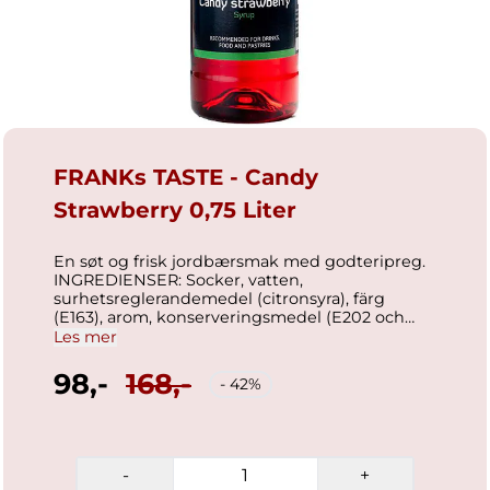
FRANKs TASTE - Candy
Strawberry 0,75 Liter
En søt og frisk jordbærsmak med godteripreg.
INGREDIENSER: Socker, vatten,
surhetsreglerandemedel (citronsyra), färg
(E163), arom, konserveringsmedel (E202 och
E211). INGREDIENTS: Sugar, water, acidity
Les mer
regulator (citric acid), color (E163), aroma,
preservatives (E202 and E211). Nutritional
98,-
168,-
- 42%
content g / 100 ml Energy: 1190 kJ / 284,4 kcal
Fat 0,0 - of which saturates: 0,0 Carbohydrate:
71,1 - of which sugars: 69,0 - of which lactose: 0,0
Protein: 0,0 Salt: 0,0
-
+