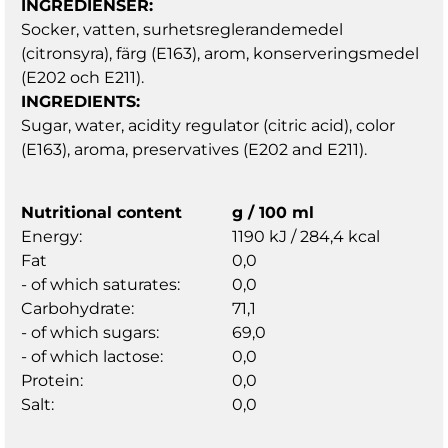
INGREDIENSER:
Socker, vatten, surhetsreglerandemedel
(citronsyra), färg (E163), arom, konserveringsmedel
(E202 och E211).
INGREDIENTS:
Sugar, water, acidity regulator (citric acid), color
(E163), aroma, preservatives (E202 and E211).
Nutritional content
g / 100 ml
Energy:
1190 kJ / 284,4 kcal
Fat
0,0
- of which saturates:
0,0
Carbohydrate:
71,1
- of which sugars:
69,0
- of which lactose:
0,0
Protein:
0,0
Salt:
0,0