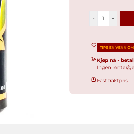
-
+
TIPS EN VENN O
Kjøp nå - bet
Ingen renter/ge
Fast fraktpris