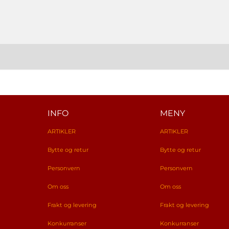
INFO
MENY
ARTIKLER
ARTIKLER
Bytte og retur
Bytte og retur
Personvern
Personvern
Om oss
Om oss
Frakt og levering
Frakt og levering
Konkurranser
Konkurranser