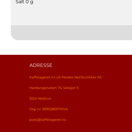
Salt 0 g
ADRESSE
Kaffelageret.no c/o Norske Nettbutikker AS
Hardangerveien 74. Seksjon 5
5224 Nesttun
Org. nr. 999528597MVA
post@kaffelageret.no