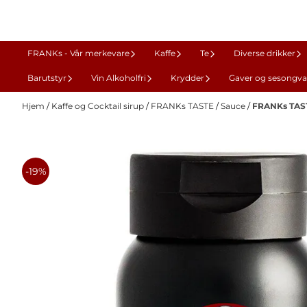
Hopp til innhold
FRANKs - Vår merkevare
Kaffe
Te
Diverse drikker
Barutstyr
Vin Alkoholfri
Krydder
Gaver og sesongva
Hjem
/
Kaffe og Cocktail sirup
/
FRANKs TASTE
/
Sauce
/
FRANKs TAST
-19%