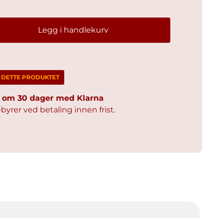
Legg i handlekurv
M DETTE PRODUKTET
al om 30 dager med Klarna
byrer ved betaling innen frist.