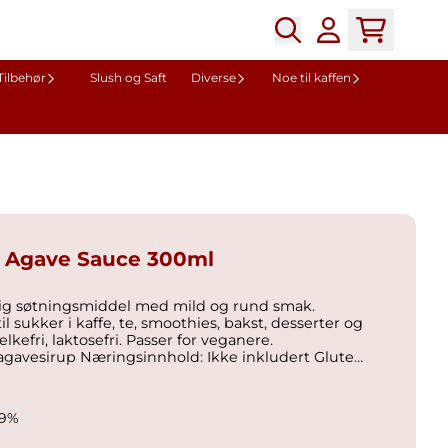
Tilbehør
Slush og Saft
Diverse
Noe til kaffen
 Agave Sauce 300ml
lig søtningsmiddel med mild og rund smak.
il sukker i kaffe, te, smoothies, bakst, desserter og
g Fett, inkludert mettet fett 0 g Karbohydrater 78 g Protein 0 g Salt 0 g
19%