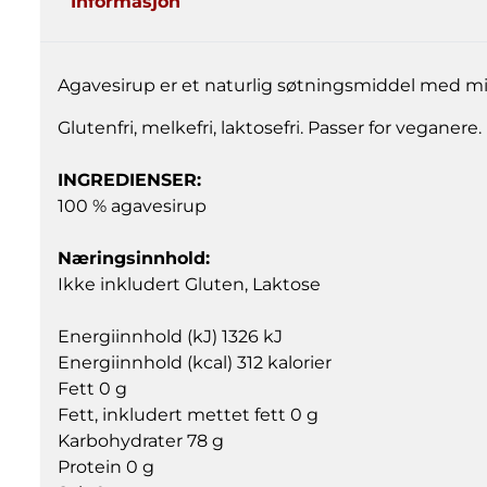
Informasjon
Agavesirup er et naturlig søtningsmiddel med mild
Glutenfri, melkefri, laktosefri. Passer for veganere.
INGREDIENSER:
100 % agavesirup
Næringsinnhold:
Ikke inkludert Gluten, Laktose
Energiinnhold (kJ) 1326 kJ
Energiinnhold (kcal) 312 kalorier
Fett 0 g
Fett, inkludert mettet fett 0 g
Karbohydrater 78 g
Protein 0 g