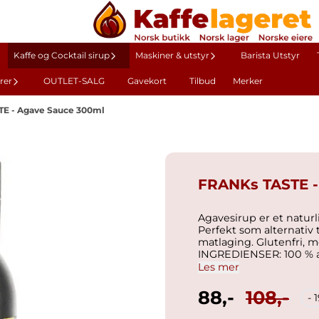
Kaffe og Cocktail sirup
Maskiner & utstyr
Barista Utstyr
rer
OUTLET-SALG
Gavekort
Tilbud
Merker
E - Agave Sauce 300ml
FRANKs TASTE -
Agavesirup er et natur
Perfekt som alternativ t
matlaging. Glutenfri, melkefri, laktosefri. Passer for veganere.
INGREDIENSER: 100 % agavesirup Næringsinnhold: Ikke inkludert Gluten,
Laktose Energiinnhold (kJ) 1326 kJ Energiinnhold (kcal) 312 kalorier Fett 0
Les mer
88,-
108,-
- 