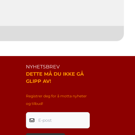
NYHETSBREV
DETTE MÅ DU IKKE GÅ
GLIPP AV!
Registrer deg for å motta nyheter
og tilbud!
E-post