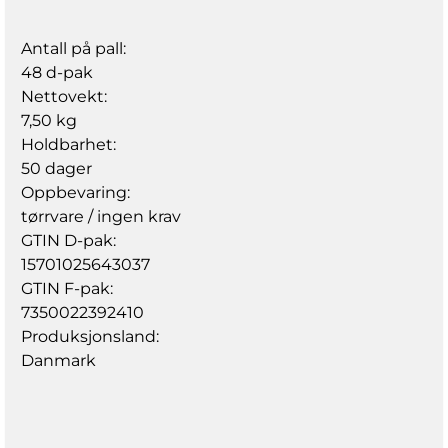
Antall på pall:
48 d-pak
Nettovekt:
7,50 kg
Holdbarhet:
50 dager
Oppbevaring:
tørrvare / ingen krav
GTIN D-pak:
15701025643037
GTIN F-pak:
7350022392410
Produksjonsland:
Danmark