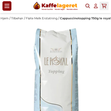
Hopp til innhold
Hjem
/
Tilbehør
/
Fløte Melk Erstatning
/
Cappuccinotopping 750g le royal