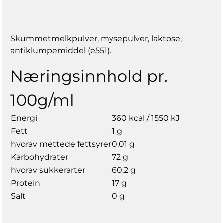
Skummetmelkpulver, mysepulver, laktose,
antiklumpemiddel (e551).
Næringsinnhold pr.
100g/ml
Energi
360 kcal / 1550 kJ
Fett
1 g
hvorav mettede fettsyrer
0.01 g
Karbohydrater
72 g
hvorav sukkerarter
60.2 g
Protein
17 g
Salt
0 g