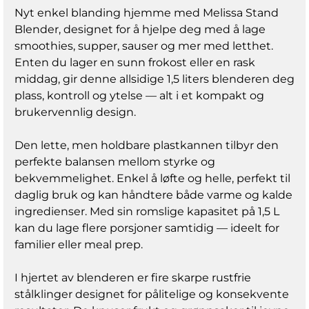
liter, som gjør det enkelt å tilberede smoothies,
Nyt enkel blanding hjemme med Melissa Stand
supper og mye mer • Den lette og slitesterke
plastkannen gir en perfekt balanse mellom
Blender, designet for å hjelpe deg med å lage
styrke og enkel håndtering • Fire kniver i
smoothies, supper, sauser og mer med letthet.
rustfritt stål gir jevne og konsistente resultater
Enten du lager en sunn frokost eller en rask
*Velg riktig tekstur med tilpasset
hastighetskontroll, med to
middag, gir denne allsidige 1,5 liters blenderen deg
hastighetsinnstillinger • Pulsfunksjonen gir et
plass, kontroll og ytelse — alt i et kompakt og
øyeblikkelig kraftløft når det er nødvendig •
Sklisikre føtter holder blenderen godt på plass •
brukervennlig design.
Enkel rengjøring med kannen som tåler
oppvaskmaskin • Automatisk
Den lette, men holdbare plastkannen tilbyr den
avstengningsfunksjon på lokket og kannen for
maksimal sikkerhet Produktspesifikasjoner
perfekte balansen mellom styrke og
Bredde 210 mm Høyde 165 mm Dybde 380 mm
bekvemmelighet. Enkel å løfte og helle, perfekt til
Vekt 1540 g Farge Sort Vaskemaskin sikker Ja
Inngangsspenning 220 - 240 V AC 50/60 Hz
daglig bruk og kan håndtere både varme og kalde
Strømkildetype Nettstrøm drevet Materiale
ingredienser. Med sin romslige kapasitet på 1,5 L
Plast Nettplugg Euro / Type C (CEE 7/16)
kan du lage flere porsjoner samtidig — ideelt for
Sklisikre føtter Ja Maksimum forbruk strøm 800
W Inkludert målealternativ Ja Avtagbare kniver
familier eller meal prep.
Nei Kontinuerlig eller pulserende handling
Kontinuerlig og pulsfunksjon Materialblader
Rustfritt Stål Materiell kanne Plast Type blender
I hjertet av blenderen er fire skarpe rustfrie
Stå Blender Materiell foringsrør Plast
stålklinger designet for pålitelige og konsekvente
Hastighetsinnstillinger 2 Hastighetsinnstillinger