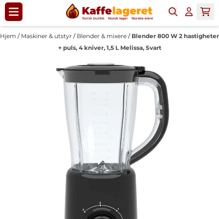
Hopp til innhold
Hjem
/
Maskiner & utstyr
/
Blender & mixere
/
Blender 800 W 2 hastigheter
+ puls, 4 kniver, 1,5 L Melissa, Svart