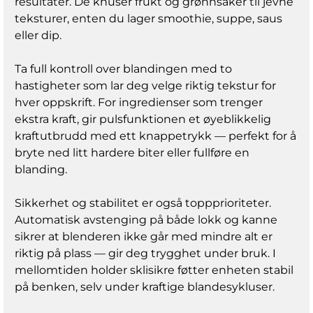
Antall produkter i pakken 1 stk. Effekt 800 W
resultater. De knuser frukt og grønnsaker til jevne
Strømkabel lengde 0.85 m Volum 1,5 l
teksturer, enten du lager smoothie, suppe, saus
eller dip.
Ta full kontroll over blandingen med to
hastigheter som lar deg velge riktig tekstur for
hver oppskrift. For ingredienser som trenger
ekstra kraft, gir pulsfunktionen et øyeblikkelig
kraftutbrudd med ett knappetrykk — perfekt for å
bryte ned litt hardere biter eller fullføre en
blanding.
Sikkerhet og stabilitet er også toppprioriteter.
Automatisk avstenging på både lokk og kanne
sikrer at blenderen ikke går med mindre alt er
riktig på plass — gir deg trygghet under bruk. I
mellomtiden holder sklisikre føtter enheten stabil
på benken, selv under kraftige blandesykluser.