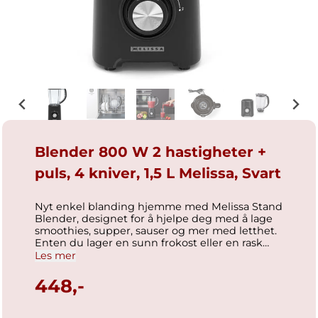
Blender 800 W 2 hastigheter +
puls, 4 kniver, 1,5 L Melissa, Svart
Nyt enkel blanding hjemme med Melissa Stand
Blender, designet for å hjelpe deg med å lage
smoothies, supper, sauser og mer med letthet.
Enten du lager en sunn frokost eller en rask
middag, gir denne allsidige 1,5 liters blenderen
Les mer
deg plass, kontroll og ytelse — alt i et kompakt
og brukervennlig design. Den lette, men
448,-
holdbare plastkannen tilbyr den perfekte
balansen mellom styrke og bekvemmelighet.
Enkel å løfte og helle, perfekt til daglig bruk og