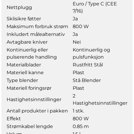
Euro / Type C (CEE
Nettplugg
7/16)
Sklisikre føtter
Ja
Maksimum forbruk strøm
800 W
Inkludert målealternativ
Ja
Avtagbare kniver
Nei
Kontinuerlig eller
Kontinuerlig og
pulserende handling
pulsfunksjon
Materialblader
Rustfritt Stål
Materiell kanne
Plast
Type blender
Stå Blender
Materiell foringsrør
Plast
2
Hastighetsinnstillinger
Hastighetsinnstillinger
Antall produkter i pakken
1 stk.
Effekt
800 W
Strømkabel lengde
0.85 m