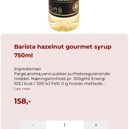
Barista hazelnut gourmet syrup
750ml
Ingredienser
Farge,aroma,vann,sukker,surhetsregulerende
middel. Næringsinnhold pr. 100g/ml Energi
105.1 kcal / 1051 kJ Fett 0 g hvorav mettede
fettsyrer 0 g Karbohydrater 61.9 g hvorav
Les mer
sukkerarter 0 g Protein 0 g Salt 0 g
158,-
-
+