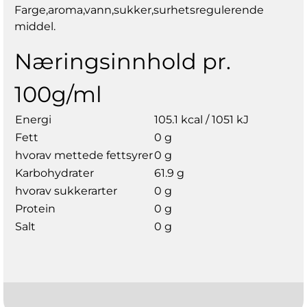
Farge,aroma,vann,sukker,surhetsregulerende
middel.
Næringsinnhold pr.
100g/ml
Energi
105.1 kcal / 1051 kJ
Fett
0 g
hvorav mettede fettsyrer
0 g
Karbohydrater
61.9 g
hvorav sukkerarter
0 g
Protein
0 g
Salt
0 g