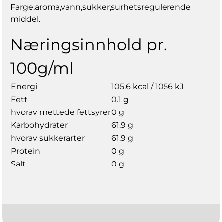
Farge,aroma,vann,sukker,surhetsregulerende
middel.
Næringsinnhold pr.
100g/ml
Energi
105.6 kcal / 1056 kJ
Fett
0.1 g
hvorav mettede fettsyrer
0 g
Karbohydrater
61.9 g
hvorav sukkerarter
61.9 g
Protein
0 g
Salt
0 g