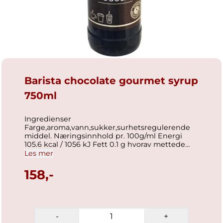
Barista chocolate gourmet syrup
750ml
Ingredienser
Farge,aroma,vann,sukker,surhetsregulerende
middel. Næringsinnhold pr. 100g/ml Energi
105.6 kcal / 1056 kJ Fett 0.1 g hvorav mettede
fettsyrer 0 g Karbohydrater 61.9 g hvorav
Les mer
sukkerarter 61.9 g Protein 0 g Salt 0 g
158,-
-
+