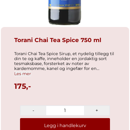
Torani Chai Tea Spice 750 ml
Torani Chai Tea Spice Sirup, et nydelig tillegg til
din te og kaffe, inneholder en jordaktig sort
tesmaksbase, forsterket av noter av
kardemomme, kanel og ingefær for en
svimlende - men lett - krydret
Les mer
smaksopplevelse. Dette produktet er
tilgjengelig i 750 ml glassflaskeformat
175,-
Ingredienser Rent rørsukker, vann, naturlige
smaker, karamellfarge, sitronsyre, kaliumsorbat
(for å bevare friskheten), natriumbenzoat (for å
bevare friskheten). Ernæringsfakta
Serveringsstørrelse: 2 ss Mengde per porsjon
-
+
Kalorier 80 kcal % daglig verdi Totalt fett 0 grm
0 % Mettet fett 0 grm 0 % Transfett 0 gram 0 %
Kolesterol 0 mg 0 % Natrium 0 mg 0 %
Legg i handlekurv
Karbohydrater 20 grm 7% Kostfiber 0 grm 0 %