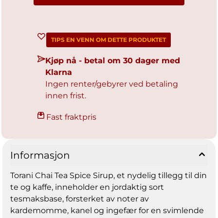
Sukker totalt 19 gr Inkluderer g tilsatt sukker 19
grm 38% Sukkeralkoholer 0 Protein 0 grm
Vitamin D 0 mcg 0 % Kalsium 0 mg 0 % Jern 0
mg 0 % Kalium 0 mg 0 %
TIPS EN VENN OM DETTE PRODUKTET
Kjøp nå - betal om 30 dager med
Klarna
Ingen renter/gebyrer ved betaling
innen frist.
Fast fraktpris
Informasjon
Torani Chai Tea Spice Sirup, et nydelig tillegg til din
te og kaffe, inneholder en jordaktig sort
tesmaksbase, forsterket av noter av
kardemomme, kanel og ingefær for en svimlende