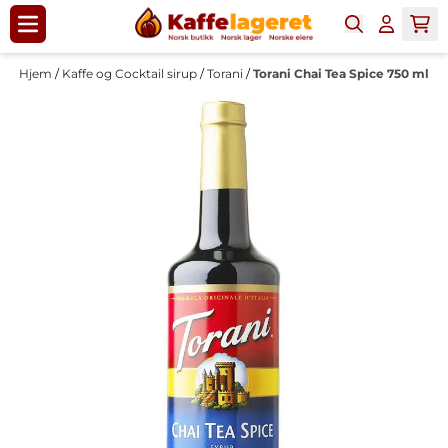
Hopp til innhold
Hjem
/
Kaffe og Cocktail sirup
/
Torani
/
Torani Chai Tea Spice 750 ml