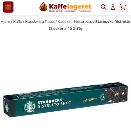
Hopp til innhold
Hjem
/
Kaffe
/
Kapsler og Puter
/
Kapsler - Nespresso
/
Starbucks Ristretto
12 esker a' 10 X 57g