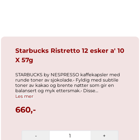
Starbucks Ristretto 12 esker a' 10
X 57g
STARBUCKS by NESPRESSO kaffekapsler med
runde toner av sjokolade.• Fyldig med subtile
toner av kakao og brente nøtter som gir en
balansert og myk ettersmak.• Disse
kaffekapslene kan anvendes i en NESPRESSO
Les mer
kaffemaskin.• Enjoy STARBUCKS at home.
Kaffen du elsker kan du nå nyte hjemme.• En
660,-
smaksrik tilfredsstillende og balansert kopp
som kan nytes hele dagen.• Vi har forpliktet oss
til 100% etisk dyrket kaffe med Conservation
International som partnere Ingredienser 100%
kaffe.
-
+