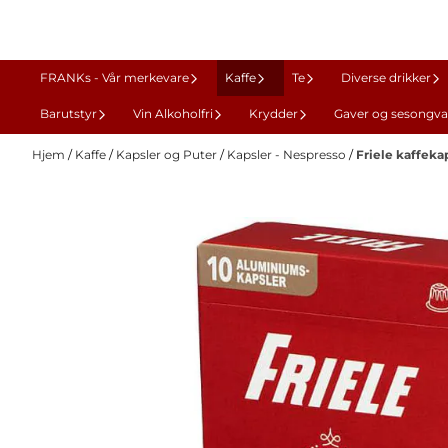
Hopp til innhold
FRANKs - Vår merkevare
Kaffe
Te
Diverse drikker
Barutstyr
Vin Alkoholfri
Krydder
Gaver og sesongva
Hjem
/
Kaffe
/
Kapsler og Puter
/
Kapsler - Nespresso
/
Friele kaffekap