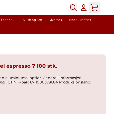
Tilbehør
Slush og Saft
Diverse
Noe til kaffen
el espresso 7 100 stk.
umskapsler. Generell informasjon