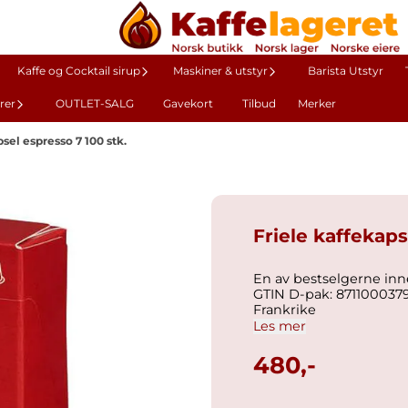
Kaffe og Cocktail sirup
Maskiner & utstyr
Barista Utstyr
rer
OUTLET-SALG
Gavekort
Tilbud
Merker
sel espresso 7 100 stk.
Friele kaffekaps
En av bestselgerne innen alumini
GTIN D-pak: 8711000379691 GTIN F-pak: 8711000379684 Produksjonsland:
Frankrike
Les mer
480,-