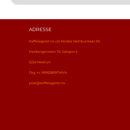
ADRESSE
Kaffelageret.no c/o Norske Nettbutikker AS
Hardangerveien 74. Seksjon 5
5224 Nesttun
Org. nr. 999528597MVA
post@kaffelageret.no