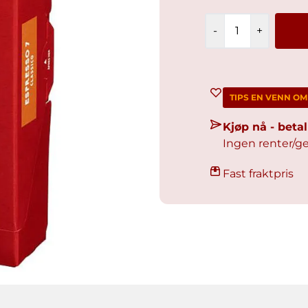
-
+
TIPS EN VENN O
Kjøp nå - bet
Ingen renter/ge
Fast fraktpris