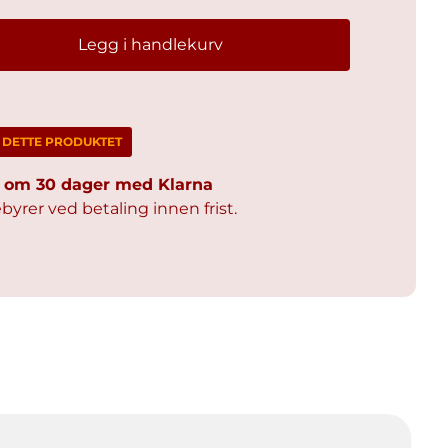
Legg i handlekurv
M DETTE PRODUKTET
al om 30 dager med Klarna
byrer ved betaling innen frist.