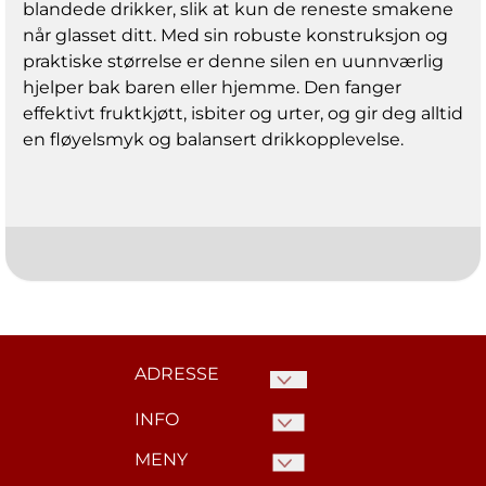
blandede drikker, slik at kun de reneste smakene
når glasset ditt. Med sin robuste konstruksjon og
praktiske størrelse er denne silen en uunnværlig
hjelper bak baren eller hjemme. Den fanger
effektivt fruktkjøtt, isbiter og urter, og gir deg alltid
en fløyelsmyk og balansert drikkopplevelse.
ADRESSE
INFO
Kaffelageret.no c/o Norske
Nettbutikker AS
MENY
ARTIKLER
Hardangerveien 74.