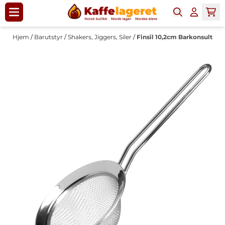
Hopp til innhold
Hjem
/
Barutstyr
/
Shakers, Jiggers, Siler
/
Finsil 10,2cm Barkonsult