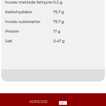
hvorav mettede fettsyrer
0.2 g
Karbohydrater
75.7 g
hvorav sukkerarter
75.7 g
Protein
17 g
Salt
0.47 g
ADRESSE