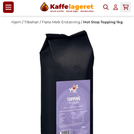
Hopp til innhold
Hjem
/
Tilbehør
/
Fløte Melk Erstatning
/
Hot Stop Topping 1kg