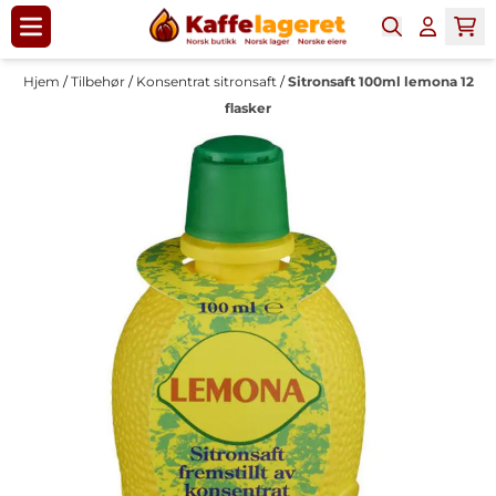
Hopp til innhold
Hjem
/
Tilbehør
/
Konsentrat sitronsaft
/
Sitronsaft 100ml lemona 12
flasker