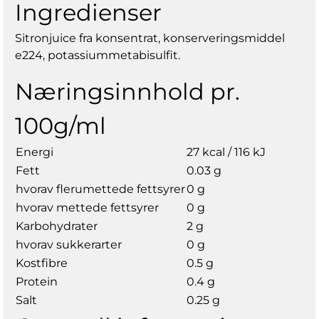
Ingredienser
Sitronjuice fra konsentrat, konserveringsmiddel
e224, potassiummetabisulfit.
Næringsinnhold pr.
100g/ml
Energi
27 kcal / 116 kJ
Fett
0.03 g
hvorav flerumettede fettsyrer
0 g
hvorav mettede fettsyrer
0 g
Karbohydrater
2 g
hvorav sukkerarter
0 g
Kostfibre
0.5 g
Protein
0.4 g
Salt
0.25 g