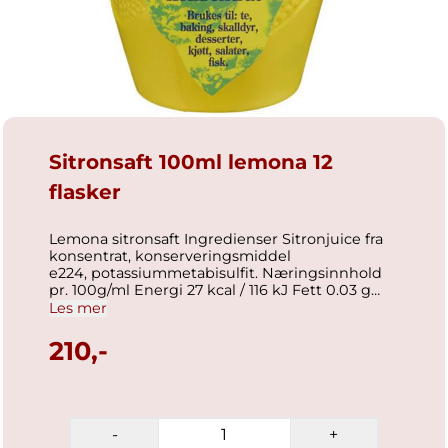
Sitronsaft 100ml lemona 12
flasker
Lemona sitronsaft Ingredienser Sitronjuice fra
konsentrat, konserveringsmiddel
e224, potassiummetabisulfit. Næringsinnhold
pr. 100g/ml Energi 27 kcal / 116 kJ Fett 0.03 g
hvorav flerumettede fettsyrer 0 g hvorav
Les mer
mettede fettsyrer 0 g Karbohydrater 2 g hvorav
sukkerarter 0 g Kostfibre 0.5 g Protein 0.4 g
210,-
Salt 0.25 g Generell informasjon Antall på pall:
240 d-pak Nettovekt: 1,20 kg Holdbarhet: 50
dager Oppbevaring: tørrvare / ingen krav GTIN
D-pak: 5410233712345 GTIN F-pak:
5410233712338 Produksjonsland: Italia
-
+
Opphavssted: Belgia