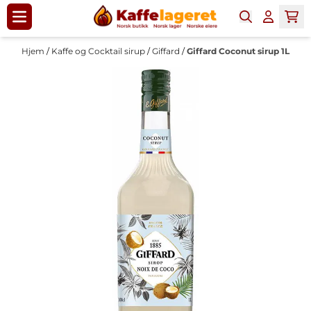
Hopp til innhold
Hjem
/
Kaffe og Cocktail sirup
/
Giffard
/
Giffard Coconut sirup 1L