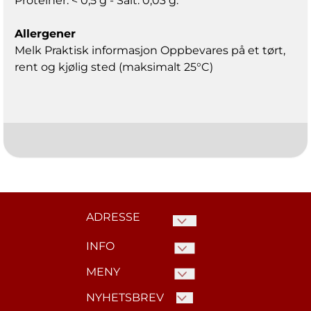
Proteiner: < 0,5 g - Salt: 0,03 g.
Allergener
Melk Praktisk informasjon Oppbevares på et tørt,
rent og kjølig sted (maksimalt 25°C)
ADRESSE
INFO
Kaffelageret.no c/o Norske
Nettbutikker AS
MENY
ARTIKLER
Hardangerveien 74.
Bytte og retur
NYHETSBREV
ARTIKLER
Seksjon 5