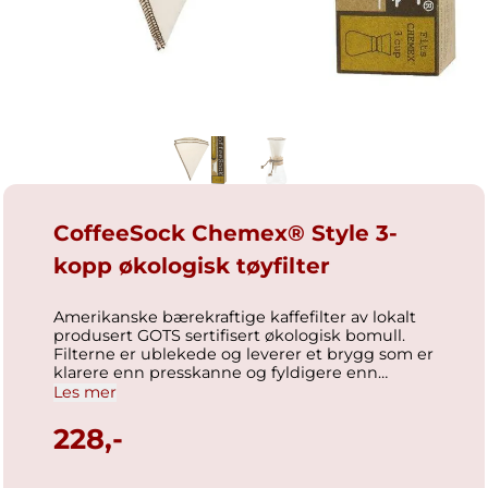
CoffeeSock Chemex® Style 3-
kopp økologisk tøyfilter
Amerikanske bærekraftige kaffefilter av lokalt
produsert GOTS sertifisert økologisk bomull.
Filterne er ublekede og leverer et brygg som er
klarere enn presskanne og fyldigere enn
papirfilter. Det beste fra begge verdener!
Les mer
Filteret skylles etter bruk og henges til tørk. Du
kan også oppbevare kjølig i tett beholder
228,-
dersom du brygger kaffe oftere enn hver dag.
Dette filteret passer til Chemex 3-kopp