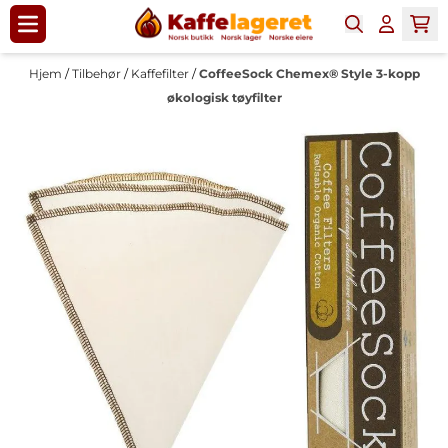
Hopp til innhold
Hjem
/
Tilbehør
/
Kaffefilter
/
CoffeeSock Chemex® Style 3-kopp
økologisk tøyfilter