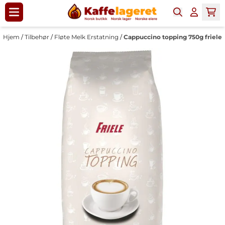
Hopp til innhold
Hjem
/
Tilbehør
/
Fløte Melk Erstatning
/
Cappuccino topping 750g friele