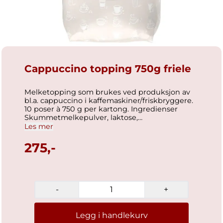
Cappuccino topping 750g friele
Melketopping som brukes ved produksjon av
bl.a. cappuccino i kaffemaskiner/friskbryggere.
10 poser à 750 g per kartong. Ingredienser
Skummetmelkepulver, laktose,
antiklumpemiddel (e341). Næringsinnhold pr.
Les mer
100g/ml Energi 380 kcal / 1600 kJ Fett 0.5 g
hvorav mettede fettsyrer 0.3 g Karbohydrater
275,-
74 g hvorav sukkerarter 74 g Protein 19 g Salt
0.5 g GTIN D-pak: 17037154346104 GTIN F-pak:
17037154346104
-
+
Legg i handlekurv