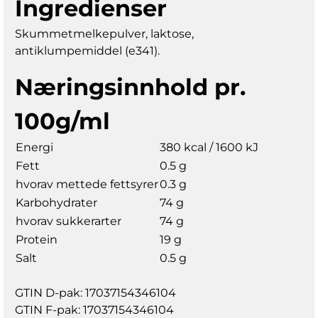
Ingredienser
Skummetmelkepulver, laktose,
antiklumpemiddel (e341).
Næringsinnhold pr.
100g/ml
Energi
380 kcal / 1600 kJ
Fett
0.5 g
hvorav mettede fettsyrer
0.3 g
Karbohydrater
74 g
hvorav sukkerarter
74 g
Protein
19 g
Salt
0.5 g
GTIN D-pak: 17037154346104
GTIN F-pak: 17037154346104