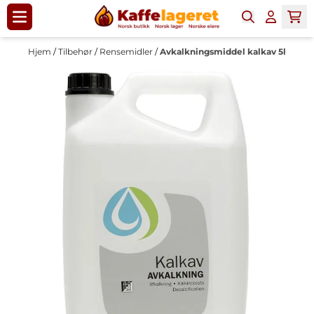
Hopp til innhold
Hjem
/
Tilbehør
/
Rensemidler
/
Avkalkningsmiddel kalkav 5l