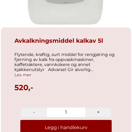
Avkalkningsmiddel kalkav 5l
Flytende, kraftig, surt middel for rengjøring og
fjerning av kalk fra oppvaskmaskiner,
kaffetraktere, vannkokere og annet
kjøkkenutstyr Advarsel Gir alvorlig
øyeirritasjon. Sikkerhetsdatablad Generell
Les mer
informasjon GTIN D-pak:v17350019261993 GTIN
F-pak:v7350019261996
520,-
Produksjonsland:vSverige
-
+
Legg i handlekurv